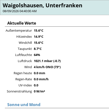
Waigolshausen, Unterfranken
08/09/2026 04:40:00 AM
Aktuelle Werte
Außentemperatur
15.6°C
Hitzeindex
14.9°C
Windchill
15.6°C
Taupunkt
8.7°C
Luftfeuchte
64%
Luftdruck
1021.1 mbar (-0.7)
Wind
4 km/h ONO (73°)
Regen heute
0.0 mm
Regen-Rate
0.0 mm/h
UV-Index
0.0
Sonnenstrahlung
0 W/m²
Sonne und Mond