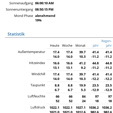
Sonnenaufgang
06:00:10 AM
Sonnenuntergang
08:50:15 PM
Mond Phase
abnehmend
19%
Statistik
Regen-
Heute
Woche
Monat
Jahr
jahr
Außentemperatur
17.4
17.4
39.7
41.4
41.4
14.0
14.0
10.3
-11.2
-11.2
Hitzeindex
16.6
16.6
41.2
44.8
44.8
13.1
13.1
9.2
-11.2
-11.2
Windchill
17.4
17.4
39.7
41.4
41.4
14.0
14.0
10.3
-12.2
-12.2
Taupunkt
8.8
8.8
19.9
23.5
23.5
6.7
6.7
5.3
-12.9
-12.9
Luftfeuchte
66
66
84
97
97
52
52
24
18
18
Luftdruck
1022.1
1022.1
1027.1
1036.2
1036.2
1021.0
1021.0
1012.6
982.6
982.6