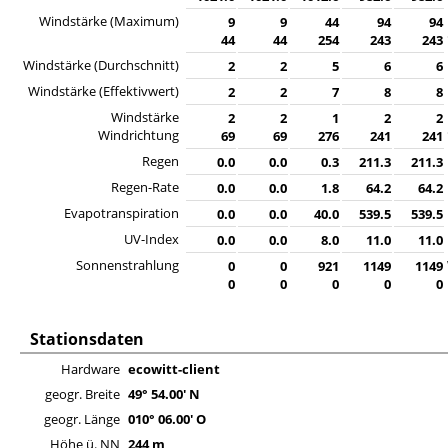
Windstärke (Maximum)
9
9
44
94
94
44
44
254
243
243
Windstärke (Durchschnitt)
2
2
5
6
6
Windstärke (Effektivwert)
2
2
7
8
8
Windstärke
2
2
1
2
2
Windrichtung
69
69
276
241
241
Regen
0.0
0.0
0.3
211.3
211.3
Regen-Rate
0.0
0.0
1.8
64.2
64.2
Evapotranspiration
0.0
0.0
40.0
539.5
539.5
UV-Index
0.0
0.0
8.0
11.0
11.0
Sonnenstrahlung
0
0
921
1149
1149
0
0
0
0
0
Stationsdaten
Hardware
ecowitt-client
geogr. Breite
49° 54.00' N
geogr. Länge
010° 06.00' O
Höhe ü. NN
244 m